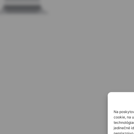
Na poskytov
cookie, na u
technológia
jedinečné id
nepriaznivo 