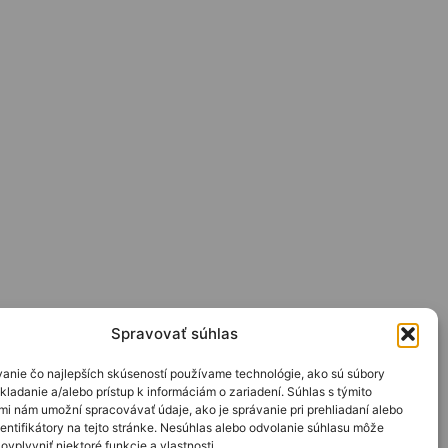
Spravovať súhlas
anie čo najlepších skúseností používame technológie, ako sú súbory
kladanie a/alebo prístup k informáciám o zariadení. Súhlas s týmito
mi nám umožní spracovávať údaje, ako je správanie pri prehliadaní alebo
entifikátory na tejto stránke. Nesúhlas alebo odvolanie súhlasu môže
ovplyvniť niektoré funkcie a vlastnosti.