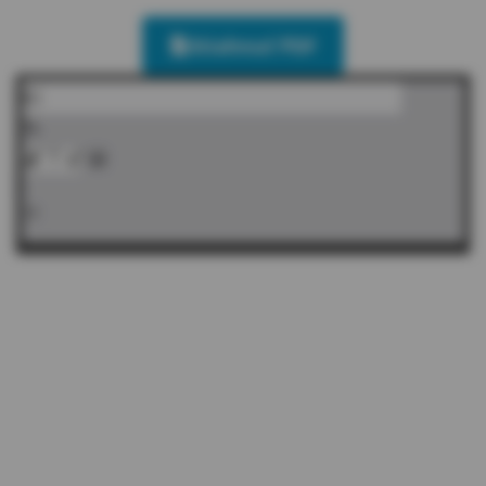
Stiahnuť PDF