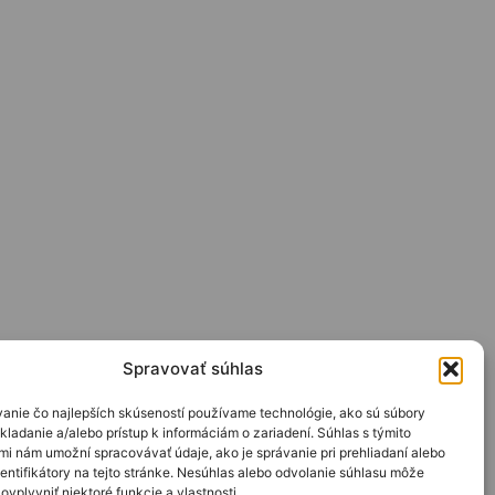
Spravovať súhlas
anie čo najlepších skúseností používame technológie, ako sú súbory
kladanie a/alebo prístup k informáciám o zariadení. Súhlas s týmito
mi nám umožní spracovávať údaje, ako je správanie pri prehliadaní alebo
entifikátory na tejto stránke. Nesúhlas alebo odvolanie súhlasu môže
ovplyvniť niektoré funkcie a vlastnosti.