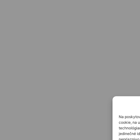
Na poskytov
cookie, na u
technológia
jedinečné id
nepriaznivo 